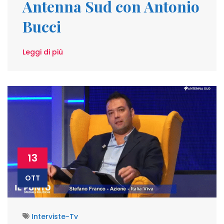
Antenna Sud con Antonio
Bucci
Leggi di più
13
OTT
Interviste-Tv