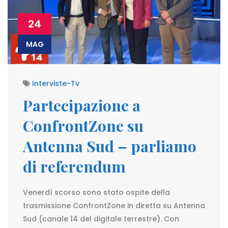
24
MAG
Interviste-Tv
Partecipazione a
ConfrontZone su
Antenna Sud – parliamo
di referendum
Venerdì scorso sono stato ospite della
trasmissione ConfrontZone in diretta su Antenna
Sud (canale 14 del digitale terrestre). Con