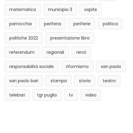
matematica
municipio 3
ospite
parrocchia
periferia
periferie
politica
politiche 2022
presentazione libro
referendum
regionali
renzi
responsabilità sociale
riformismo
san paolo
san paolo bari
stampa
storia
teatro
telebari
tgr puglia
tv
video