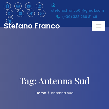
Skip
to
stefano.franco01@gmail.com
content
(+39) 333 260 81 48
Stefano Franco
Tag:
Antenna Sud
Home
antenna sud