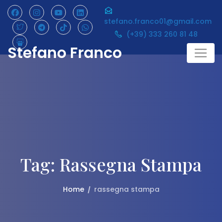
Skip
to
stefano.franco01@gmail.com
content
(+39) 333 260 81 48
Stefano Franco
Tag:
Rassegna Stampa
Home
rassegna stampa