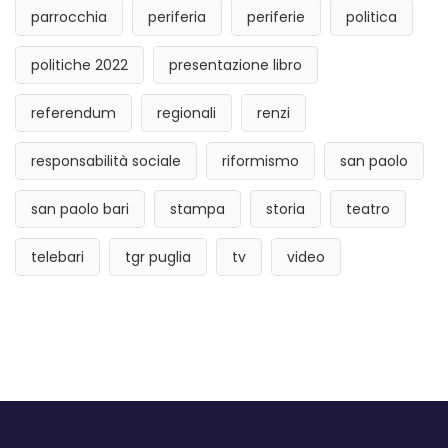
parrocchia
periferia
periferie
politica
politiche 2022
presentazione libro
referendum
regionali
renzi
responsabilità sociale
riformismo
san paolo
san paolo bari
stampa
storia
teatro
telebari
tgr puglia
tv
video