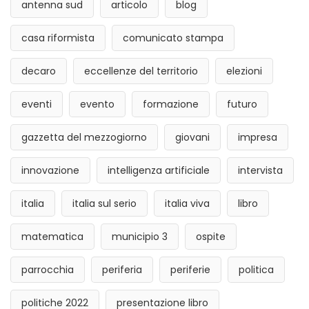
antenna sud
articolo
blog
casa riformista
comunicato stampa
decaro
eccellenze del territorio
elezioni
eventi
evento
formazione
futuro
gazzetta del mezzogiorno
giovani
impresa
innovazione
intelligenza artificiale
intervista
italia
italia sul serio
italia viva
libro
matematica
municipio 3
ospite
parrocchia
periferia
periferie
politica
politiche 2022
presentazione libro