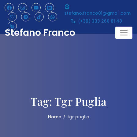
Skip
to
stefano.franco01@gmail.com
content
(+39) 333 260 81 48
Stefano Franco
Tag:
Tgr Puglia
Home
tgr puglia