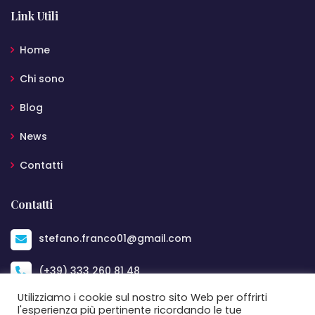
Link Utili
Home
Chi sono
Blog
News
Contatti
Contatti
stefano.franco01@gmail.com
(+39) 333 260 81 48
Utilizziamo i cookie sul nostro sito Web per offrirti
Bari
l'esperienza più pertinente ricordando le tue