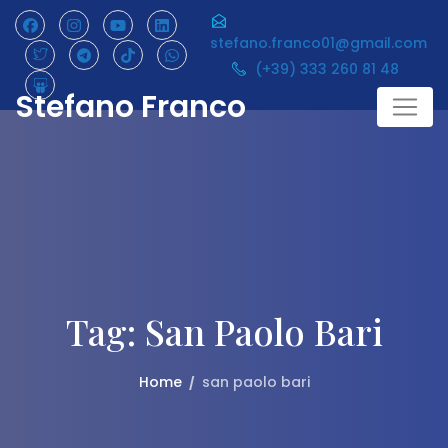
Skip
to
stefano.franco01@gmail.com
content
(+39) 333 260 81 48
Stefano Franco
Tag:
San Paolo Bari
Home
san paolo bari