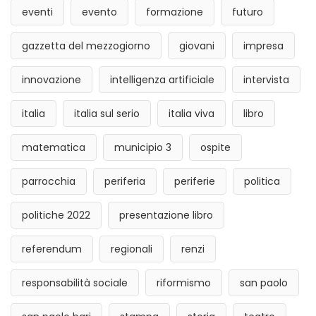
eventi
evento
formazione
futuro
gazzetta del mezzogiorno
giovani
impresa
innovazione
intelligenza artificiale
intervista
italia
italia sul serio
italia viva
libro
matematica
municipio 3
ospite
parrocchia
periferia
periferie
politica
politiche 2022
presentazione libro
referendum
regionali
renzi
responsabilità sociale
riformismo
san paolo