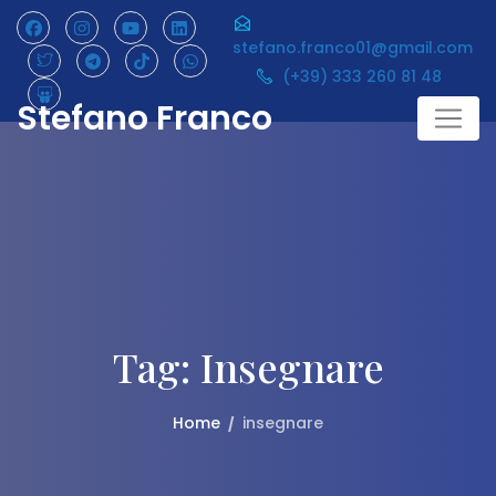
Skip
to
stefano.franco01@gmail.com
content
(+39) 333 260 81 48
Stefano Franco
Tag:
Insegnare
Home
insegnare