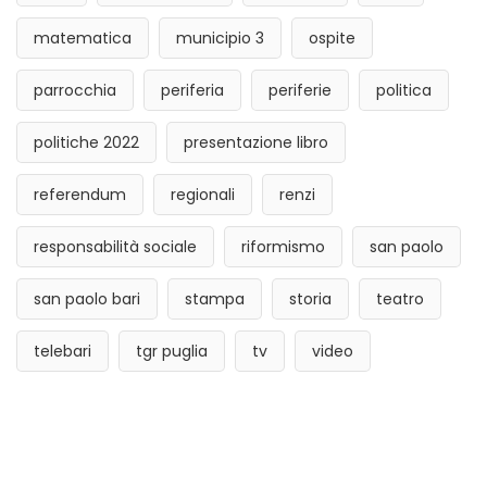
matematica
municipio 3
ospite
parrocchia
periferia
periferie
politica
politiche 2022
presentazione libro
referendum
regionali
renzi
responsabilità sociale
riformismo
san paolo
san paolo bari
stampa
storia
teatro
telebari
tgr puglia
tv
video