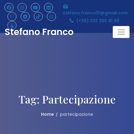
Skip
to
stefano.franco01@gmail.com
content
(+39) 333 260 81 48
Stefano Franco
Tag:
Partecipazione
Home
partecipazione