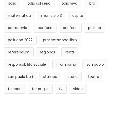
italia
italia sul serio
italia viva
libro
matematica
municipio 3
ospite
parrocchia
periferia
periferie
politica
politiche 2022
presentazione libro
referendum
regionali
renzi
responsabilità sociale
riformismo
san paolo
san paolo bari
stampa
storia
teatro
telebari
tgr puglia
tv
video