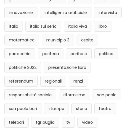
innovazione
intelligenza artificiale
intervista
italia
italia sul serio
italia viva
libro
matematica
municipio 3
ospite
parrocchia
periferia
periferie
politica
politiche 2022
presentazione libro
referendum
regionali
renzi
responsabilità sociale
riformismo
san paolo
san paolo bari
stampa
storia
teatro
telebari
tgr puglia
tv
video