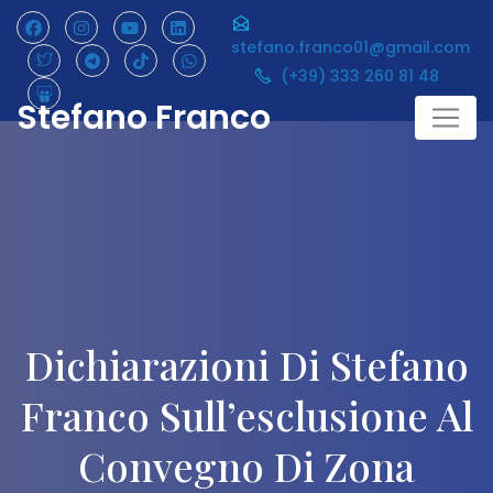
Skip
to
stefano.franco01@gmail.com
content
(+39) 333 260 81 48
Stefano Franco
Dichiarazioni Di Stefano
Franco Sull’esclusione Al
Convegno Di Zona