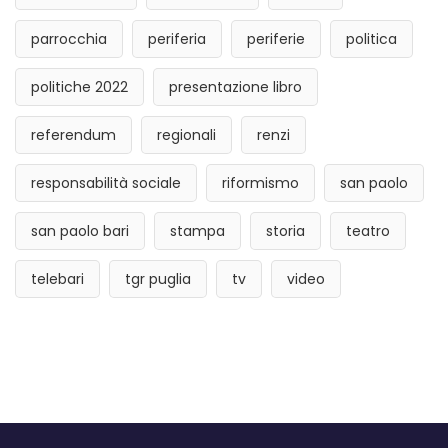
parrocchia
periferia
periferie
politica
politiche 2022
presentazione libro
referendum
regionali
renzi
responsabilità sociale
riformismo
san paolo
san paolo bari
stampa
storia
teatro
telebari
tgr puglia
tv
video