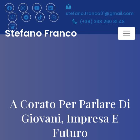
Skip
to
stefano.franco01@gmail.com
content
(+39) 333 260 81 48
Stefano Franco
A Corato Per Parlare Di
Giovani, Impresa E
Futuro