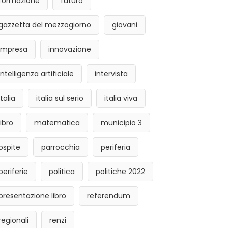
formazione
futuro
gazzetta del mezzogiorno
giovani
impresa
innovazione
intelligenza artificiale
intervista
italia
italia sul serio
italia viva
libro
matematica
municipio 3
ospite
parrocchia
periferia
periferie
politica
politiche 2022
presentazione libro
referendum
regionali
renzi