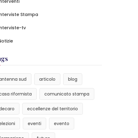
Interventi
Interviste Stampa
Interviste-tv
Notizie
ags
antenna sud
articolo
blog
casa riformista
comunicato stampa
decaro
eccellenze del territorio
elezioni
eventi
evento