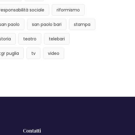
responsabilità sociale
riformismo
san paolo
san paolo bari
stampa
storia
teatro
telebari
tgr puglia
tv
video
Contatti