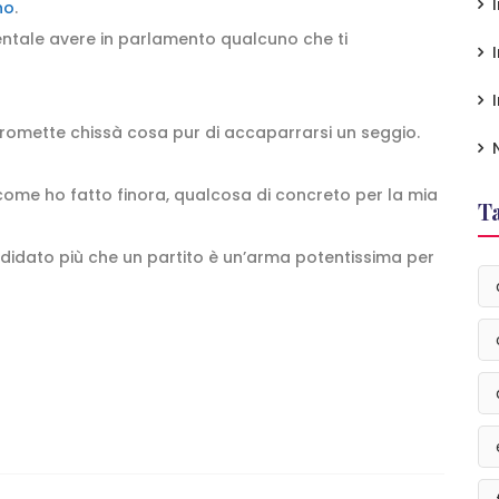
no
.
entale avere in parlamento qualcuno che ti
promette chissà cosa pur di accaparrarsi un seggio.
 come ho fatto finora, qualcosa di concreto per la mia
T
didato più che un partito è un’arma potentissima per