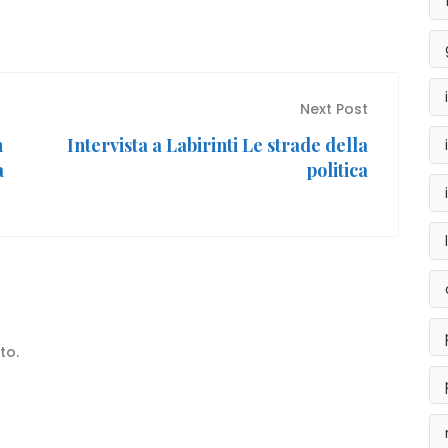
Next Post
n
Intervista a Labirinti Le strade della
a
politica
to.