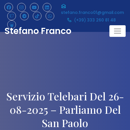
Skip
to
stefano.franco01@gmail.com
content
(+39) 333 260 81 48
Stefano Franco
Servizio Telebari Del 26-
08-2025 – Parliamo Del
San Paolo