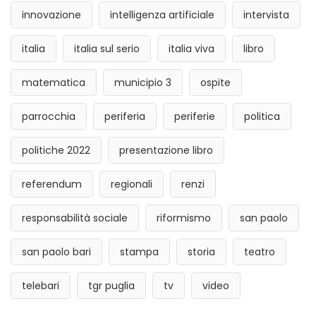
innovazione
intelligenza artificiale
intervista
italia
italia sul serio
italia viva
libro
matematica
municipio 3
ospite
parrocchia
periferia
periferie
politica
politiche 2022
presentazione libro
referendum
regionali
renzi
responsabilità sociale
riformismo
san paolo
san paolo bari
stampa
storia
teatro
telebari
tgr puglia
tv
video